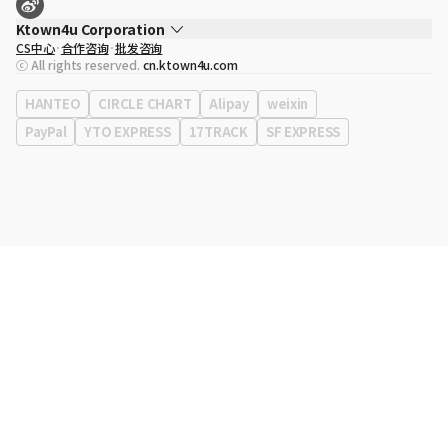
Ktown4u Corporation
CS中心
合作咨询
批发咨询
代表
宋効珉
ⓒ All rights reserved.
cn.ktown4u.com
营业执照
120-87-71116
公司地址
首尔特别市 江南区 岭东大路 513号 3楼 （三成洞， coex)
HANTEO
CIRCLE CHART
Alipay
weixin
PayPal
YTO EXPRESS
17TRACK
SF EXPRESS