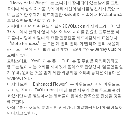
‘Heavy Metal Wings’는 소녀에게 잠재되어 있는 날개를 그린
곡이다. 세상의 차가움 속에 아직 자신의 날개를 발견하지 못한 소
녀들을 위한 주제가. 리드미컬한 R&B 베이스 속에서 EVOLution의
보컬 실력을 발견할 수 있다.
사랑에 빠지면 어떤 온도가 될까? EVOLution의 사랑 노래 ‘미열
37.5’ 역시 뻔하지 않다. 박자와 박자 사이를 집요한 그루브로 파
고들며 사랑에 빠질 때의 묘한 긴장감을 리드미컬하게 표현했다.
‘Moto Princess’는 모든 게 빨리 빨리. 더 빨리 더 빨리. 서울이
라는 도시 속에서 더 빨리 달려야 하는 소녀 본심을 Jersey Club 장
르에 담았다.
프랑스어로 ‘Yes!’라는 뜻. ‘Oui’는 꽃 주변을 위잉위잉하고
맴도는 벌이 내는 소리를 재미있게 음악으로 완성했다. 달콤함을 얻
기 위해, 원하는 것을 얻기 위한 위잉위잉 소리와 동작은 아름다운
날개짓이 된다.
마지막 트랙 ‘Enhanced Flower’는 아웃트로이지만 아웃트로
가 아닌 곡이다. EVOLution의 메인 보컬 지우의 솔로 곡으로 완성
되었지만 다음 앨범에서는 멤버들이 참여한 완곡으로 완성될 것을
예고한다.
아직은 어린 새싹일 뿐이지만 언젠가 더 화려하게 만개한 꽃이 되어
만나자고 말한다.