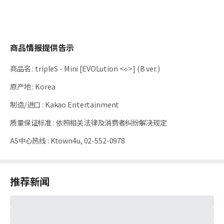
商品情报提供告示
商品名
:
tripleS - Mini [EVOLution <⟡>] (B ver.)
原产地
:
Korea
制造/进口
:
Kakao Entertainment
质量保证标准
:
依照相关法律及消费者纠纷解决规定
AS中心热线
:
Ktown4u, 02-552-0978
推荐新闻