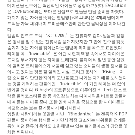
메이션을 선보이는 혁신적인 아이돌로 성장하고 있다. EVOLution
은 LOVElution과는 또다른 컨셉으로 팬들을 만날 준비를 마쳤다.
깨지지 않는 자아를 뜻하는 앨범명 [⟡:MUJUK]은 8개의 웰메이드
트랙을 가득 채워내며 트리플에스만의 단단한 음악성을 이어나간
다.
앨범의 인트로 트랙 ‘&#10209;’는 진흙과도 같다. 발음과 감정
은 형체를 알 수 없는 진흙처럼 뭉개져있지만 그 안에 진주를 찾듯
숨겨져 있는 자아를 찾아낸다는 앨범의 의미를 곡으로 표현했다.
타이틀 곡 ‘Invincible’은 어떤 시련과 역경 속에서도 다이아몬
드처럼 부서지지 않는 자아를 노래한다. 불과 데뷔 일년 동안 쉼없
이 달려온 트리플에스가 서울에 살고 있는 소녀들의 생활 정서를 담
아내고 있다는 것은 잘 알려진 사실. 그리고 동시에 ‘Rising’처
럼 소녀들의 단단한 자아와 고난을 뚫고 나가는 자기애를 노래했다
는 것을 기억하는 팬들에겐 ‘Invincible’이 가진 테마는 더 없이
반가울 것이다. G-high의 프로듀싱으로 이루어진 Hi-Tech 댄스 트
랙은 롤러코스터를 탄 듯 박진감 넘치는 다이내믹을 비트로 만들어
내며 듣는 재미를 준다. 또한 멤버 나경을 중심으로 한 다이아몬드
퍼포먼스는 보는 즐거움까지 배가시킨다.
영원한 사랑이라는 꽃말을 지닌 ‘Rhodanthe’는 전통적 K-POP
팬들이 좋아하는 형식을 지키면서 점점 고조되는 파워풀한 전개를
통해 어떤 종류의 음악도 소화해낼 수 있는 트리플에스의 강점을 꽃
처럼 틔워낸다.