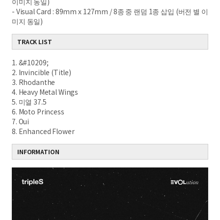
이미지 동일)
- Visual Card : 89mm x 127mm / 8종 중 랜덤 1종 삽입 (버전 별 이
미지 동일)
TRACK LIST
1. &#10209;
2. Invincible (Title)
3. Rhodanthe
4. Heavy Metal Wings
5. 미열 37.5
6. Moto Princess
7. Oui
8. Enhanced Flower
INFORMATION