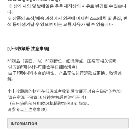
※ 상기 사양 및 발매일은 추후 제작상의 사유로 변경될 수 있습니
다.
※ 상품의 포장/배송 과정에서 외관에 미세한 스크래치 및 흠집, 변
색 등이 생겨날 수 있으며 이는 교환 사유가 될 수 없습니다
[小卡收藏册 注意事项]
印刷品（表面，内）印刷错位、细微污点、压痕等相关说明
供应的印刷材料可能会存在细微污点！
由于印刷材料本身的特性，产品无法进行退款或更换，敬请谅
解。
小卡收藏册的材料在低温或者收到后立即开封会有破碎的危险！
请在室温下保管10分钟左右后再进行开封！
（有压痕的部分用吹风机稍微加热即可恢复。
请参考以上注意事项)
INFORMATION