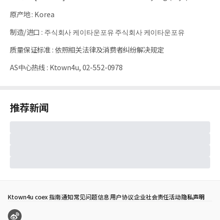
原产地
:
Korea
制造/进口
:
주식회사 케이타운포유 주식회사 케이타운포유
质量保证标准
:
依照相关法律及消费者纠纷解决规定
AS中心热线
:
Ktown4u, 02-552-0978
推荐新闻
Ktown4u coex 指南
通知
常见问题
信息
用户协议
企业社会责任活动
隐私声明