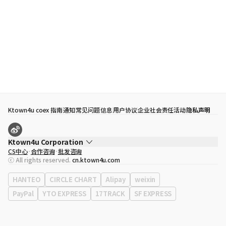
Ktown4u coex 指南
通知
常见问题
信息
用户协议
企业社会责任活动
隐私声明
Ktown4u Corporation
CS中心
合作咨询
批发咨询
代表
宋効珉
ⓒ All rights reserved.
cn.ktown4u.com
营业执照
120-87-71116
公司地址
首尔特别市 江南区 岭东大路 513号 3楼 （三成洞， coex)
HANTEO
CIRCLE CHART
Alipay
weixin
PayPal
YTO EXPRESS
17TRACK
SF EXPRESS