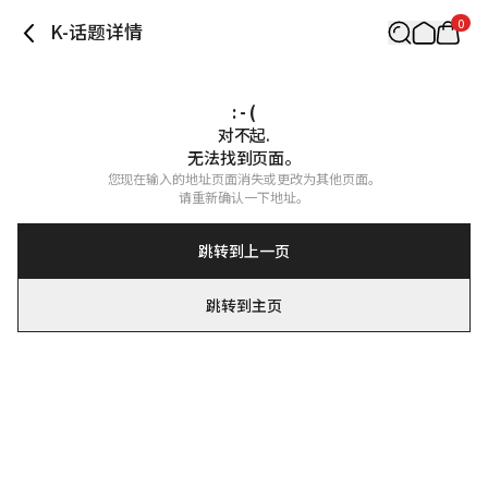
0
K-话题详情
: - (
对不起.

无法找到页面。
您现在输入的地址页面消失或更改为其他页面。

请重新确认一下地址。
跳转到上一页
跳转到主页