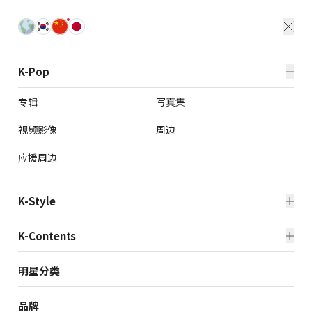
K-Pop
专辑
写真集
视频影像
周边
应援周边
K-Style
美妆
时尚
K-Contents
文具
韩国健康产品
杂志
TV/电视剧
明星分类
生活方式
电子产品
书籍
应援广告
品牌