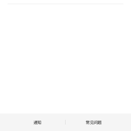
食品
饰品
电影
韩语学习
学院
通知
常见问题