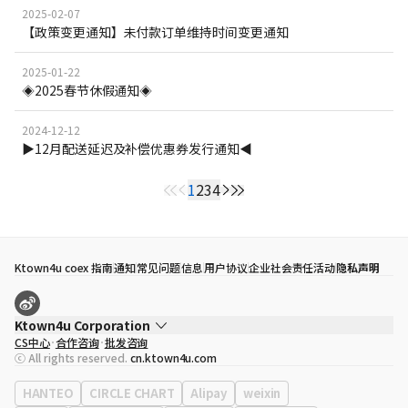
2025-02-07
【政策变更通知】未付款订单维持时间变更通知
2025-01-22
◈2025春节休假通知◈
2024-12-12
▶12月配送延迟及补偿优惠券发行通知◀
1
2
3
4
Ktown4u coex 指南
通知
常见问题
信息
用户协议
企业社会责任活动
隐私声明
Ktown4u Corporation
CS中心
合作咨询
批发咨询
代表
宋効珉
ⓒ All rights reserved.
cn.ktown4u.com
营业执照
120-87-71116
公司地址
首尔特别市 江南区 岭东大路 513号 3楼 （三成洞， coex)
HANTEO
CIRCLE CHART
Alipay
weixin