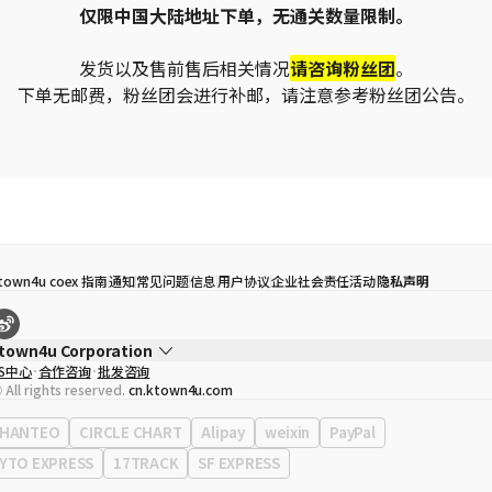
仅限中国大陆地址下单，无通关数量限制。
发货以及售前售后相关情况
请咨询粉丝团
。
下单无邮费，粉丝团会进行补邮，请注意参考粉丝团公告。
town4u coex 指南
通知
常见问题
信息
用户协议
企业社会责任活动
隐私声明
town4u Corporation
S中心
合作咨询
批发咨询
代表
宋効珉
 All rights reserved.
cn.ktown4u.com
营业执照
120-87-71116
公司地址
首尔特别市 江南区 岭东大路 513号 3楼 （三成洞， coex)
HANTEO
CIRCLE CHART
Alipay
weixin
PayPal
YTO EXPRESS
17TRACK
SF EXPRESS