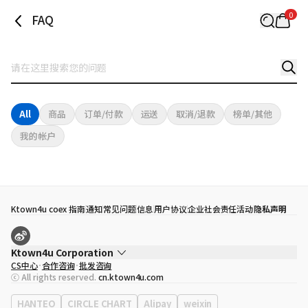
0
FAQ
All
商品
订单/付款
运送
取消/退款
榜单/其他
我的帐户
Ktown4u coex 指南
通知
常见问题
信息
用户协议
企业社会责任活动
隐私声明
Ktown4u Corporation
CS中心
合作咨询
批发咨询
代表
宋効珉
ⓒ All rights reserved.
cn.ktown4u.com
营业执照
120-87-71116
公司地址
首尔特别市 江南区 岭东大路 513号 3楼 （三成洞， coex)
HANTEO
CIRCLE CHART
Alipay
weixin