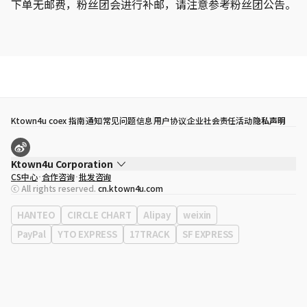
下单无邮费，粉丝团会进行补邮，请注意参考粉丝团公告。
Ktown4u coex 指南
通知
常见问题
信息
用户协议
企业社会责任活动
隐私声明
Ktown4u Corporation
CS中心
合作咨询
批发咨询
代表
宋効珉
ⓒ All rights reserved.
cn.ktown4u.com
营业执照
120-87-71116
公司地址
首尔特别市 江南区 岭东大路 513号 3楼 （三成洞， coex)
HANTEO
CIRCLE CHART
Alipay
weixin
PayPal
YTO EXPRESS
17TRACK
SF EXPRESS