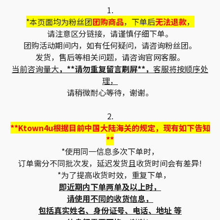
1.
*本页面均为粉丝团
团购商品
，下单后
无法退款
，
请注意区分链接，请谨慎仔细下单。
团购活动期间内，如有任何疑问，请咨询粉丝团。
发货，售后等相关问题，请咨询官网客服。
当前咨询量大
，**请勿重复留言刷屏**，
客服将按顺序处
理，
请稍微耐心等待，谢谢。
2.
**Ktown4u根据目前中国大陆海关的规定，现有如下告知
**
*使用同一信息多次下单时，
订单需分不同批次发，延迟发货且收货时间会有差异!
*为了提高收货时效，重复下单，
即近期内下单两单及以上时，
请使用不同的收货信息，
包括真实姓名、身份证号、电话、地址 等