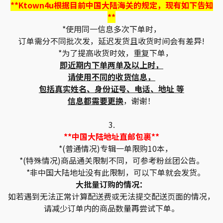
**Ktown4u根据目前中国大陆海关的规定，现有如下告知
**
*使用同一信息多次下单时，
订单需分不同批次发，延迟发货且收货时间会有差异!
*为了提高收货时效，重复下单，
即近期内下单两单及以上时，
请使用不同的收货信息，
包括真实姓名、身份证号、电话、地址 等
信息都需要更换
，谢谢！
3.
**中国大陆地址直邮包裹**
*(普通情况)专辑一单限购10本，
*(特殊情况)商品通关限制不同，可参考粉丝团公告。
*非中国大陆地址没有此限制，可以下单就会发货。
大批量订购的情况：
如若遇到无法正常计算配送费或无法提交配送页面的情况，
请减少订单内的商品数量再尝试下单。