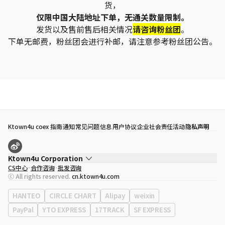
货，
仅限中国大陆地址下单，无通关数量限制。
发货以及售前售后相关情况
请咨询粉丝团
。
下单无邮费，粉丝团会进行补邮，请注意参考粉丝团公告。
Ktown4u coex 指南
通知
常见问题
信息
用户协议
企业社会责任活动
隐私声明
Ktown4u Corporation
CS中心
合作咨询
批发咨询
代表
宋効珉
ⓒ All rights reserved.
cn.ktown4u.com
营业执照
120-87-71116
公司地址
首尔特别市 江南区 岭东大路 513号 3楼 （三成洞， coex)
HANTEO
CIRCLE CHART
Alipay
weixin
PayPal
YTO EXPRESS
17TRACK
SF EXPRESS