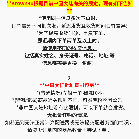
**Ktown4u根据目前中国大陆海关的规定，现有如下告知
**
*使用同一信息多次下单时，
订单需分不同批次发，延迟发货且收货时间会有差异!
*为了提高收货时效，重复下单，
即近期内下单两单及以上时，
请使用不同的收货信息，
包括真实姓名、身份证号、电话、地址 等
信息都需要更换
，谢谢！
3.
**中国大陆地址直邮包裹**
*(普通情况)专辑一单限购10本，
*(特殊情况)商品通关限制不同，可参考粉丝团公告。
*非中国大陆地址没有此限制，可以下单就会发货。
大批量订购的情况：
如若遇到无法正常计算配送费或无法提交配送页面的情况，
请减少订单内的商品数量再尝试下单。