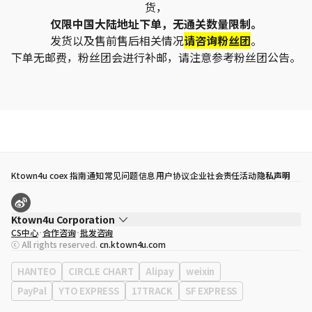
货，
仅限中国大陆地址下单，无通关数量限制。
发货以及售前售后相关情况
请咨询粉丝团
。
下单无邮费，粉丝团会进行补邮，请注意参考粉丝团公告。
Ktown4u coex 指南
通知
常见问题
信息
用户协议
企业社会责任活动
隐私声明
Ktown4u Corporation
CS中心
合作咨询
批发咨询
代表
宋効珉
ⓒ All rights reserved.
cn.ktown4u.com
营业执照
120-87-71116
公司地址
首尔特别市 江南区 岭东大路 513号 3楼 （三成洞， coex)
HANTEO
CIRCLE CHART
Alipay
weixin
PayPal
YTO EXPRESS
17TRACK
SF EXPRESS