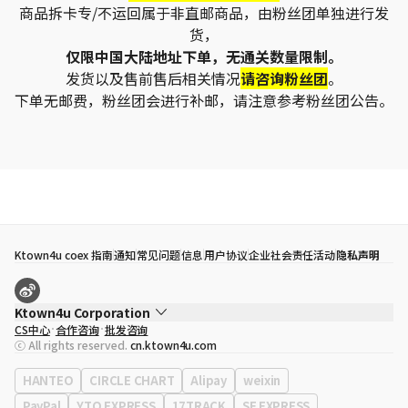
商品拆卡专/不运回属于非直邮商品，由粉丝团单独进行发
货，
仅限中国大陆地址下单，无通关数量限制。
发货以及售前售后相关情况
请咨询粉丝团
。
下单无邮费，粉丝团会进行补邮，请注意参考粉丝团公告。
Ktown4u coex 指南
通知
常见问题
信息
用户协议
企业社会责任活动
隐私声明
Ktown4u Corporation
CS中心
合作咨询
批发咨询
代表
宋効珉
ⓒ All rights reserved.
cn.ktown4u.com
营业执照
120-87-71116
公司地址
首尔特别市 江南区 岭东大路 513号 3楼 （三成洞， coex)
HANTEO
CIRCLE CHART
Alipay
weixin
PayPal
YTO EXPRESS
17TRACK
SF EXPRESS