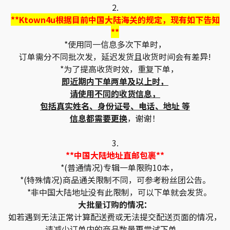
2.
**Ktown4u根据目前中国大陆海关的规定，现有如下告知
**
*使用同一信息多次下单时，
订单需分不同批次发，延迟发货且收货时间会有差异!
*为了提高收货时效，重复下单，
即近期内下单两单及以上时，
请使用不同的收货信息，
包括真实姓名、身份证号、电话、地址 等
信息都需要更换
，谢谢！
3.
**中国大陆地址直邮包裹**
*(普通情况)专辑一单限购10本，
*(特殊情况)商品通关限制不同，可参考粉丝团公告。
*非中国大陆地址没有此限制，可以下单就会发货。
大批量订购的情况：
如若遇到无法正常计算配送费或无法提交配送页面的情况，
请减少订单内的商品数量再尝试下单。