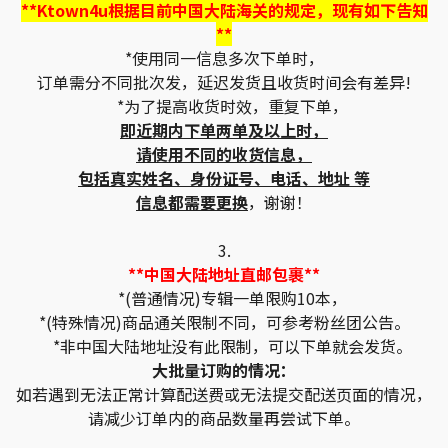
**Ktown4u根据目前中国大陆海关的规定，现有如下告知
**
*使用同一信息多次下单时，
订单需分不同批次发，延迟发货且收货时间会有差异!
*为了提高收货时效，重复下单，
即近期内下单两单及以上时，
请使用不同的收货信息，
包括真实姓名、身份证号、电话、地址 等
信息都需要更换
，谢谢！
3.
**中国大陆地址直邮包裹**
*(普通情况)专辑一单限购10本，
*(特殊情况)商品通关限制不同，可参考粉丝团公告。
*非中国大陆地址没有此限制，可以下单就会发货。
大批量订购的情况：
如若遇到无法正常计算配送费或无法提交配送页面的情况，
请减少订单内的商品数量再尝试下单。