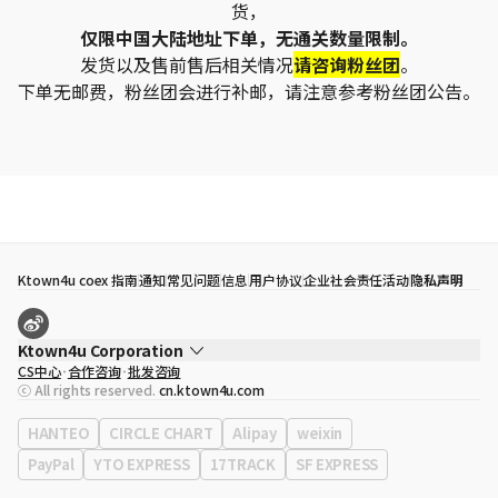
货，
仅限中国大陆地址下单，无通关数量限制。
发货以及售前售后相关情况
请咨询粉丝团
。
下单无邮费，粉丝团会进行补邮，请注意参考粉丝团公告。
Ktown4u coex 指南
通知
常见问题
信息
用户协议
企业社会责任活动
隐私声明
Ktown4u Corporation
CS中心
合作咨询
批发咨询
代表
宋効珉
ⓒ All rights reserved.
cn.ktown4u.com
营业执照
120-87-71116
公司地址
首尔特别市 江南区 岭东大路 513号 3楼 （三成洞， coex)
HANTEO
CIRCLE CHART
Alipay
weixin
PayPal
YTO EXPRESS
17TRACK
SF EXPRESS