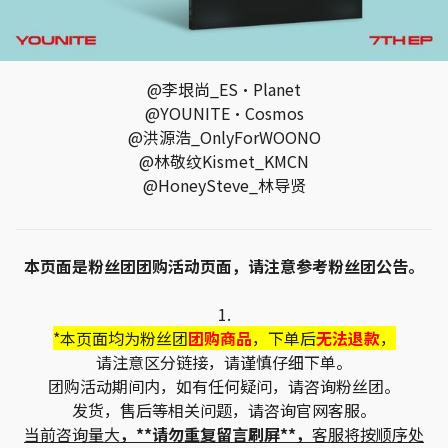
@李垠尚_ES·Planet
@YOUNITE·Cosmos
@洪源浩_OnlyForWOONO
@林敬纹Kismet_KMCN
@HoneySteve_林导贤
本页面是粉丝团团购活动页面，请注意参考粉丝团公告。
1.
*本页面均为粉丝团
团购商品
，下单后
无法退款
，
请注意区分链接，请谨慎仔细下单。
团购活动期间内，如有任何疑问，请咨询粉丝团。
发货，售后等相关问题，请咨询官网客服。
当前咨询量大
，**请勿重复留言刷屏**，
客服将按顺序处