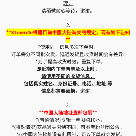
理，
请稍微耐心等待，谢谢。
2.
**Ktown4u根据目前中国大陆海关的规定，现有如下告知
**
*使用同一信息多次下单时，
订单需分不同批次发，延迟发货且收货时间会有差异!
*为了提高收货时效，重复下单，
即近期内下单两单及以上时，
请使用不同的收货信息，
包括真实姓名、身份证号、电话、地址 等
信息都需要更换
，谢谢！
3.
**中国大陆地址直邮包裹**
*(普通情况)专辑一单限购10本，
*(特殊情况)商品通关限制不同，可参考粉丝团公告。
*非中国大陆地址没有此限制，可以下单就会发货。