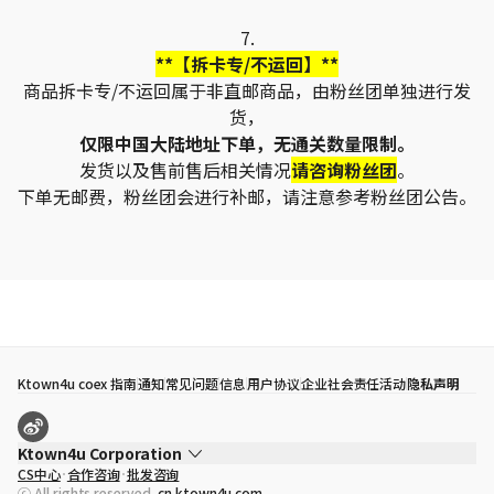
7.
**【拆卡专/不运回】**
商品拆卡专/不运回属于非直邮商品，由粉丝团单独进行发
货，
仅限中国大陆地址下单，无通关数量限制。
发货以及售前售后相关情况
请咨询粉丝团
。
下单无邮费，粉丝团会进行补邮，请注意参考粉丝团公告。
Ktown4u coex 指南
通知
常见问题
信息
用户协议
企业社会责任活动
隐私声明
Ktown4u Corporation
CS中心
合作咨询
批发咨询
代表
宋効珉
ⓒ All rights reserved.
cn.ktown4u.com