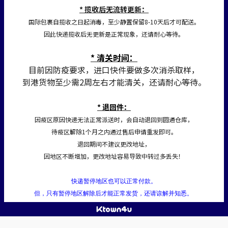
* 揽收后无流转更新：
国际包裹自揽收之日起消毒，至少静置保留8-10天后才可配送。
因此快递揽收后无更新是正常现象，还请耐心等待。
* 清关时间：
目前因防疫要求，进口快件要做多次消杀取样，
到港货物至少需2周左右才能清关，还请耐心等待。
* 退回件：
因疫区原因快递无法正常派送时，会自动退回到圆通仓库，
待疫区解除1个月之内通过售后申请重发即可。
退回期间不建议更改地址，
因地区不断增加，更改地址容易导致中转过多丢失！
快递暂停地区也可以正常付款。
但，只有暂停地区解除后才能正常发货，还请谅解并知悉。