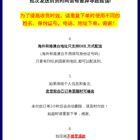
批次发送到货时间会有差异导致延误!
为了提高收货时效，
请
重复下单时使用不同的
姓名、身份证号、电话、地址下单，谢谢！
4.
海外和港澳台地址只支持DHL方式配送
（海外和港澳台不用填写身份证号码）
只要有DHL的国家和地区,都可以配送到。
5.
如果填错个人信息和备注,
发货前自己订单里随时可修改
未付款订单2小时后会自动删除，请及时付款！
如超时请重新下单，感谢。
6.
拍完就
不接受退款