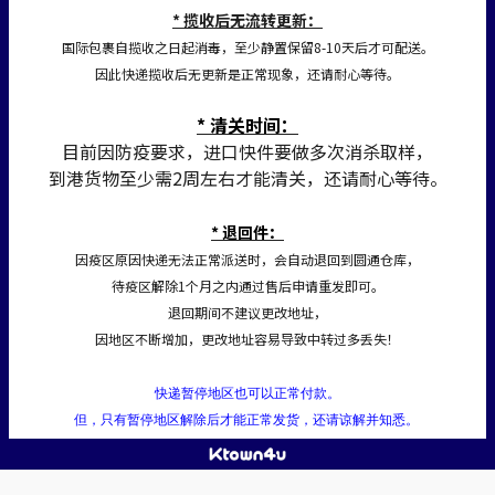
* 揽收后无流转更新：
国际包裹自揽收之日起消毒，至少静置保留8-10天后才可配送。
因此快递揽收后无更新是正常现象，还请耐心等待。
* 清关时间：
目前因防疫要求，进口快件要做多次消杀取样，
到港货物至少需2周左右才能清关，还请耐心等待。
* 退回件：
因疫区原因快递无法正常派送时，会自动退回到圆通仓库，
待疫区解除1个月之内通过售后申请重发即可。
退回期间不建议更改地址，
因地区不断增加，更改地址容易导致中转过多丢失！
快递暂停地区也可以正常付款。
但，只有暂停地区解除后才能正常发货，还请谅解并知悉。