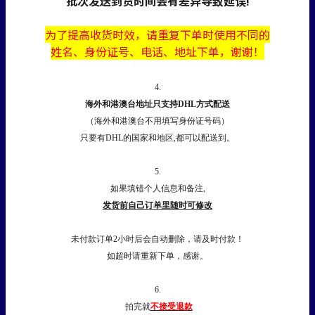
批次发送到货时间会有差异导致延误!
为了提高收货时效，
请
重复下单时使用不同的
姓名、身份证号、电话、地址下单，谢谢！
4.
海外和港澳台地址只支持DHL方式配送
（海外和港澳台不用填写身份证号码）
只要有DHL的国家和地区,都可以配送到。
5.
如果填错个人信息和备注,
发货前自己订单里随时可修改
未付款订单2小时后会自动删除，请及时付款！
如超时请重新下单，感谢。
6.
拍完就
不接受退款