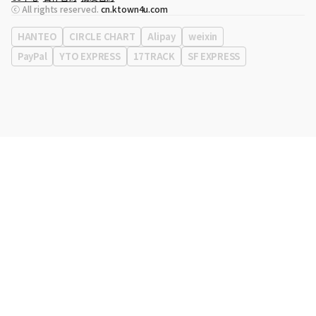
代表
宋効珉
ⓒ All rights reserved.
cn.ktown4u.com
营业执照
120-87-71116
公司地址
首尔特别市 江南区 岭东大路 513号 3楼 （三成洞， coex)
HANTEO
CIRCLE CHART
Alipay
weixin
PayPal
YTO EXPRESS
17TRACK
SF EXPRESS