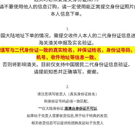
- 请不要使用他人的信息订购，请一定使用能正常提交身份证照片
本人信息下单。
1.
中国大陆地址下单的情况，需提交收件人本人的二代身份证信息
海关清关申报及实名验证。
填写与二代身份证一致的真实姓名，并保证姓名，身份证号码，
机号，收件地址等信息一致。
否则将影响清关。目前仅支持中国居民二代身份证信息验证，
请提前知悉并正确填写，谢谢。
2.
请注意填写收货人（真实身份证姓名）
和身份证号码必须一致匹配。
**仅大陆身份证,
港澳台身份证不可以
如果站子负责人需要收货信息,用于站子特典的发货,
相关收货信息可以提供给团购发起站子负责人