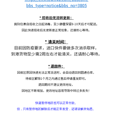
bbs_type=notice&bbs_no=3805
* 揽收后无流转更新：
国际包裹自揽收之日起消毒，至少静置保留8-10天后才可配送。
因此快递揽收后无更新是正常现象，还请耐心等待。
* 清关时间：
目前因防疫要求，进口快件要做多次消杀取样，
到港货物至少需2周左右才能清关，还请耐心等待。
* 退回件：
因疫区原因快递无法正常派送时，会自动退回到圆通仓库，
待疫区解除1个月之内通过售后申请重发即可。
退回期间不建议更改地址，
因地区不断增加，更改地址容易导致中转过多丢失！
快递暂停地区也可以正常付款。
但，只有暂停地区解除后才能正常发货，还请谅解并知悉。