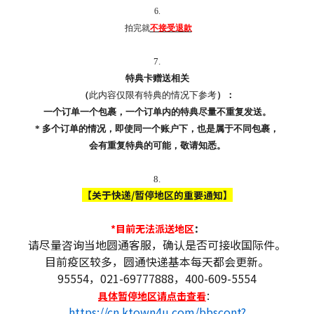
6.
拍完就
不接受退款
7.
特典卡赠送相关
（
此内容仅限有特典的情况下参考
）：
一个订单一个包裹，一个订单内的特典尽量不重复发送。
* 多个订单的情况，即使同一个账户下，也是属于不同包裹，
会有重复特典的可能，敬请知悉。
8.
【关于快递/暂停地区的重要通知】
*目前无法派送地区
：
请尽量咨询当地圆通客服，确认是否可接收国际件。
目前疫区较多，圆通快递基本每天都会更新。
95554，021-69777888，400-609-5554
具体暂停地区请点击查看
：
https://cn.ktown4u.com/bbscont?