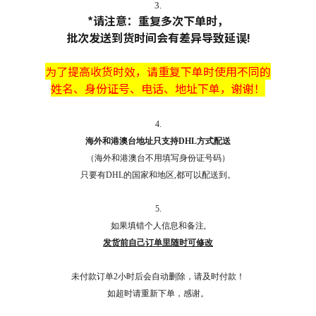
3.
*请注意：重复多次下单时，
批次发送到货时间会有差异导致延误!
为了提高收货时效，
请
重复下单时使用不同的
姓名、身份证号、电话、地址下单，谢谢！
4.
海外和港澳台地址只支持DHL方式配送
（海外和港澳台不用填写身份证号码）
只要有DHL的国家和地区,都可以配送到。
5.
如果填错个人信息和备注,
发货前自己订单里随时可修改
未付款订单2小时后会自动删除，请及时付款！
如超时请重新下单，感谢。