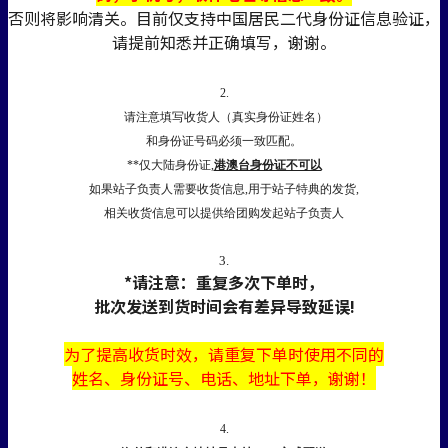
否则将影响清关。目前仅支持中国居民二代身份证信息验证，
请提前知悉并正确填写，谢谢。
2.
请注意填写收货人（真实身份证姓名）
和身份证号码必须一致匹配。
**仅大陆身份证,
港澳台身份证不可以
如果站子负责人需要收货信息,用于站子特典的发货,
相关收货信息可以提供给团购发起站子负责人
3.
*请注意：重复多次下单时，
批次发送到货时间会有差异导致延误!
为了提高收货时效，
请
重复下单时使用不同的
姓名、身份证号、电话、地址下单，谢谢！
4.