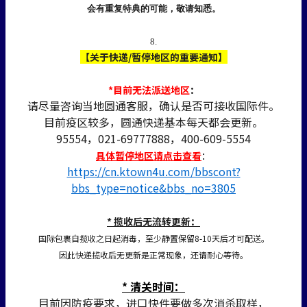
会有重复特典的可能，敬请知悉。
8.
【关于快递/暂停地区的重要通知】
*目前无法派送地区
：
请尽量咨询当地圆通客服，确认是否可接收国际件。
目前疫区较多，圆通快递基本每天都会更新。
95554，021-69777888，400-609-5554
具体暂停地区请点击查看
：
https://cn.ktown4u.com/bbscont?
bbs_type=notice&bbs_no=3805
* 揽收后无流转更新：
国际包裹自揽收之日起消毒，至少静置保留8-10天后才可配送。
因此快递揽收后无更新是正常现象，还请耐心等待。
* 清关时间：
目前因防疫要求，进口快件要做多次消杀取样，