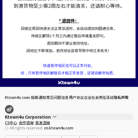
到港货物至少需2周左右才能清关，还请耐心等待。
* 退回件：
因疫区原因快递无法正常派送时，会自动退回到圆通仓库，
待疫区解除1个月之内通过售后申请重发即可。
退回期间不建议更改地址，
因地区不断增加，更改地址容易导致中转过多丢失！
快递暂停地区也可以正常付款。
但，只有暂停地区解除后才能正常发货，还请谅解并知悉。
Ktown4u coex 指南
通知
常见问题
信息
用户协议
企业社会责任活动
隐私声明
Ktown4u Corporation
CS中心
合作咨询
批发咨询
代表
宋効珉
ⓒ All rights reserved.
cn.ktown4u.com
营业执照
120-87-71116
公司地址
首尔特别市 江南区 岭东大路 513号 3楼 （三成洞， coex)