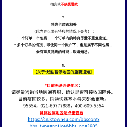
拍完就
不接受退款
7.
特典卡赠送相关
（
此内容仅限有特典的情况下参考
）：
一个订单一个包裹，一个订单内的特典尽量不重复发送。
* 多个订单的情况，即使同一个账户下，也是属于不同包裹，
会有重复特典的可能，敬请知悉。
8.
【关于快递/暂停地区的重要通知】
*目前无法派送地区
：
请尽量咨询当地圆通客服，确认是否可接收国际件。
目前疫区较多，圆通快递基本每天都会更新。
95554，021-69777888，400-609-5554
具体暂停地区请点击查看
：
https://cn.ktown4u.com/bbscont?
bbs_type=notice&bbs_no=3805