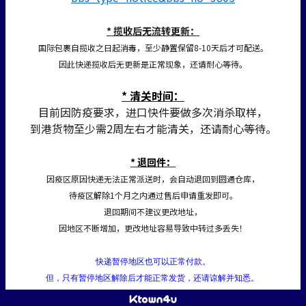
* 揽收后无流转更新：
国际包裹自揽收之日起消毒，至少静置保留8-10天后才可配送。
因此快递揽收后无更新是正常现象，还请耐心等待。
* 清关时间：
目前因防疫要求，进口快件要做多次消杀取样，
到港货物至少需2周左右才能清关，还请耐心等待。
* 退回件：
因疫区原因快递无法正常派送时，会自动退回到圆通仓库，
待疫区解除1个月之内通过售后申请重发即可。
退回期间不建议更改地址，
因地区不断增加，更改地址容易导致中转过多丢失！
快递暂停地区也可以正常付款。
但，只有暂停地区解除后才能正常发货，还请谅解并知悉。