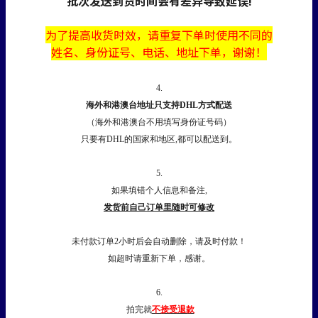
批次发送到货时间会有差异导致延误!
为了提高收货时效，
请
重复下单时使用不同的
姓名、身份证号、电话、地址下单，谢谢！
4.
海外和港澳台地址只支持DHL方式配送
（海外和港澳台不用填写身份证号码）
只要有DHL的国家和地区,都可以配送到。
5.
如果填错个人信息和备注,
发货前自己订单里随时可修改
未付款订单2小时后会自动删除，请及时付款！
如超时请重新下单，感谢。
6.
拍完就
不接受退款