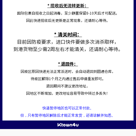
* 揽收后无流转更新：
国际包裹自揽收之日起消毒，至少静置保留8-10天后才可配送。
因此快递揽收后无更新是正常现象，还请耐心等待。
* 清关时间：
目前因防疫要求，进口快件要做多次消杀取样，
到港货物至少需2周左右才能清关，还请耐心等待。
* 退回件：
因疫区原因快递无法正常派送时，会自动退回到圆通仓库，
待疫区解除1个月之内通过售后申请重发即可。
退回期间不建议更改地址，
因地区不断增加，更改地址容易导致中转过多丢失！
快递暂停地区也可以正常付款。
但，只有暂停地区解除后才能正常发货，还请谅解并知悉。