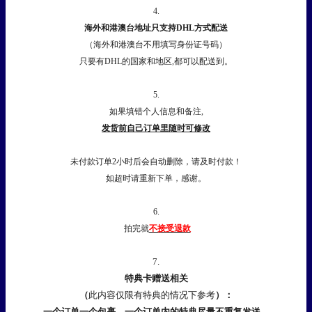
4.
海外和港澳台地址只支持DHL方式配送
（海外和港澳台不用填写身份证号码）
只要有DHL的国家和地区,都可以配送到。
5.
如果填错个人信息和备注,
发货前自己订单里随时可修改
未付款订单2小时后会自动删除，请及时付款！
如超时请重新下单，感谢。
6.
拍完就
不接受退款
7.
特典卡赠送相关
（
此内容仅限有特典的情况下参考
）：
一个订单一个包裹，一个订单内的特典尽量不重复发送。