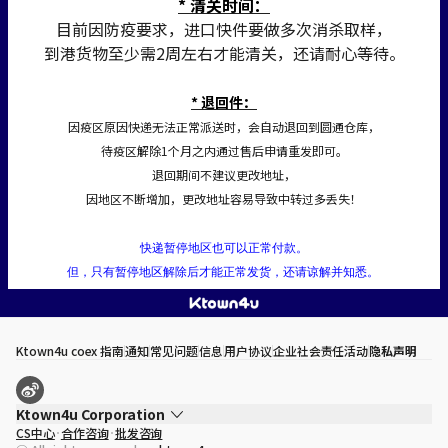
* 清关时间：
目前因防疫要求，进口快件要做多次消杀取样，
到港货物至少需2周左右才能清关，还请耐心等待。
* 退回件：
因疫区原因快递无法正常派送时，会自动退回到圆通仓库，
待疫区解除1个月之内通过售后申请重发即可。
退回期间不建议更改地址，
因地区不断增加，更改地址容易导致中转过多丢失！
快递暂停地区也可以正常付款。
但，只有暂停地区解除后才能正常发货，还请谅解并知悉。
Ktown4u coex 指南
通知
常见问题
信息
用户协议
企业社会责任活动
隐私声明
Ktown4u Corporation
CS中心
合作咨询
批发咨询
代表
宋効珉