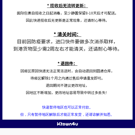
* 揽收后无流转更新：
国际包裹自揽收之日起消毒，至少静置保留8-10天后才可配送。
因此快递揽收后无更新是正常现象，还请耐心等待。
* 清关时间：
目前因防疫要求，进口快件要做多次消杀取样，
到港货物至少需2周左右才能清关，还请耐心等待。
* 退回件：
因疫区原因快递无法正常派送时，会自动退回到圆通仓库，
待疫区解除1个月之内通过售后申请重发即可。
退回期间不建议更改地址，
因地区不断增加，更改地址容易导致中转过多丢失！
快递暂停地区也可以正常付款。
但，只有暂停地区解除后才能正常发货，还请谅解并知悉。