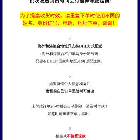
批次发送到货时间会有差异导致延误!
为了提高收货时效，
请
重复下单时使用不同的
姓名、身份证号、电话、地址下单，谢谢！
4.
海外和港澳台地址只支持DHL方式配送
（海外和港澳台不用填写身份证号码）
只要有DHL的国家和地区,都可以配送到。
5.
如果填错个人信息和备注,
发货前自己订单里随时可修改
未付款订单2小时后会自动删除，请及时付款！
如超时请重新下单，感谢。
6.
拍完就
不接受退款