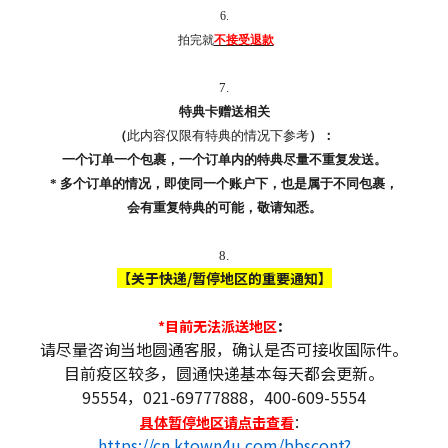
6.
拍完就
不接受退款
7.
特典卡赠送相关
（
此内容仅限有特典的情况下参考
）：
一个订单一个包裹，一个订单内的特典尽量不重复发送。
* 多个订单的情况，即使同一个账户下，也是属于不同包裹，
会有重复特典的可能，敬请知悉。
8.
【关于快递/暂停地区的重要通知】
*目前无法派送地区
：
请尽量咨询当地圆通客服，确认是否可接收国际件。
目前疫区较多，圆通快递基本每天都会更新。
95554，021-69777888，400-609-5554
具体暂停地区请点击查看
：
https://cn.ktown4u.com/bbscont?