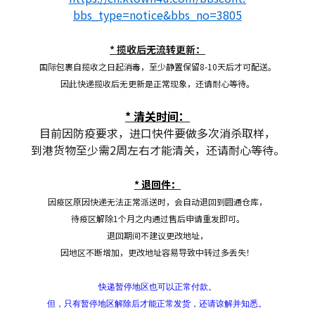
bbs_type=notice&bbs_no=3805
* 揽收后无流转更新：
国际包裹自揽收之日起消毒，至少静置保留8-10天后才可配送。
因此快递揽收后无更新是正常现象，还请耐心等待。
* 清关时间：
目前因防疫要求，进口快件要做多次消杀取样，
到港货物至少需2周左右才能清关，还请耐心等待。
* 退回件：
因疫区原因快递无法正常派送时，会自动退回到圆通仓库，
待疫区解除1个月之内通过售后申请重发即可。
退回期间不建议更改地址，
因地区不断增加，更改地址容易导致中转过多丢失！
快递暂停地区也可以正常付款。
但，只有暂停地区解除后才能正常发货，还请谅解并知悉。