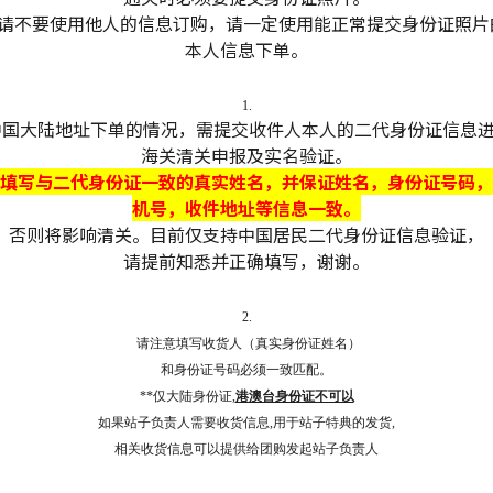
- 请不要使用他人的信息订购，请一定使用能正常提交身份证照片
本人信息下单。
1.
中国大陆地址下单的情况，需提交收件人本人的二代身份证信息
海关清关申报及实名验证。
填写与二代身份证一致的真实姓名，并保证姓名，身份证号码，
机号，收件地址等信息一致。
否则将影响清关。目前仅支持中国居民二代身份证信息验证，
请提前知悉并正确填写，谢谢。
2.
请注意填写收货人（真实身份证姓名）
和身份证号码必须一致匹配。
**仅大陆身份证,
港澳台身份证不可以
如果站子负责人需要收货信息,用于站子特典的发货,
相关收货信息可以提供给团购发起站子负责人