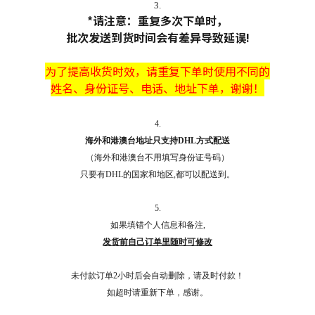
3.
*请注意：重复多次下单时，
批次发送到货时间会有差异导致延误!
为了提高收货时效，
请
重复下单时使用不同的
姓名、身份证号、电话、地址下单，谢谢！
4.
海外和港澳台地址只支持DHL方式配送
（海外和港澳台不用填写身份证号码）
只要有DHL的国家和地区,都可以配送到。
5.
如果填错个人信息和备注,
发货前自己订单里随时可修改
未付款订单2小时后会自动删除，请及时付款！
如超时请重新下单，感谢。