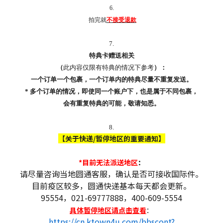
6.
拍完就
不接受退款
7.
特典卡赠送相关
（
此内容仅限有特典的情况下参考
）：
一个订单一个包裹，一个订单内的特典尽量不重复发送。
* 多个订单的情况，即使同一个账户下，也是属于不同包裹，
会有重复特典的可能，敬请知悉。
8.
【关于快递/暂停地区的重要通知】
*目前无法派送地区
：
请尽量咨询当地圆通客服，确认是否可接收国际件。
目前疫区较多，圆通快递基本每天都会更新。
95554，021-69777888，400-609-5554
具体暂停地区请点击查看
：
https://cn.ktown4u.com/bbscont?