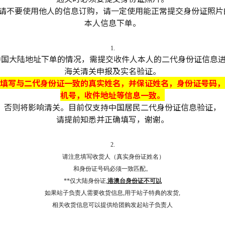
- 请不要使用他人的信息订购，请一定使用能正常提交身份证照片
本人信息下单。
1.
中国大陆地址下单的情况，需提交收件人本人的二代身份证信息
海关清关申报及实名验证。
填写与二代身份证一致的真实姓名，并保证姓名，身份证号码，
机号，收件地址等信息一致。
否则将影响清关。目前仅支持中国居民二代身份证信息验证，
请提前知悉并正确填写，谢谢。
2.
请注意填写收货人（真实身份证姓名）
和身份证号码必须一致匹配。
**仅大陆身份证,
港澳台身份证不可以
如果站子负责人需要收货信息,用于站子特典的发货,
相关收货信息可以提供给团购发起站子负责人