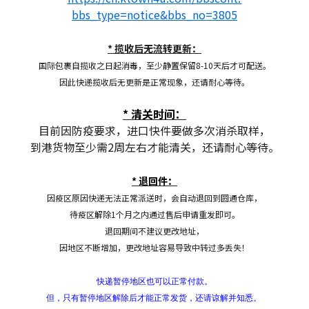
bbs_type=notice&bbs_no=3805
* 揽收后无流转更新：
国际包裹自揽收之日起消毒，至少静置保留8-10天后才可配送。
因此快递揽收后无更新是正常现象，还请耐心等待。
* 清关时间：
目前因防疫要求，进口快件要做多次消杀取样，
到港货物至少需2周左右才能清关，还请耐心等待。
* 退回件：
因疫区原因快递无法正常派送时，会自动退回到圆通仓库，
待疫区解除1个月之内通过售后申请重发即可。
退回期间不建议更改地址，
因地区不断增加，更改地址容易导致中转过多丢失！
快递暂停地区也可以正常付款。
但，只有暂停地区解除后才能正常发货，还请谅解并知悉。