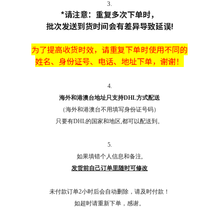
3.
*请注意：重复多次下单时，
批次发送到货时间会有差异导致延误!
为了提高收货时效，
请
重复下单时使用不同的
姓名、身份证号、电话、地址下单，谢谢！
4.
海外和港澳台地址只支持DHL方式配送
（海外和港澳台不用填写身份证号码）
只要有DHL的国家和地区,都可以配送到。
5.
如果填错个人信息和备注,
发货前自己订单里随时可修改
未付款订单2小时后会自动删除，请及时付款！
如超时请重新下单，感谢。