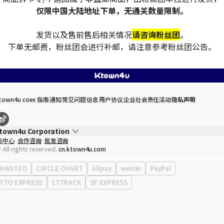
仅限中国大陆地址下单，无通关数量限制。
发货以及售前售后相关情况
请咨询粉丝团
。
下单无邮费，粉丝团会进行补邮，请注意参考粉丝团公告。
town4u coex 指南
通知
常见问题
信息
用户协议
企业社会责任活动
隐私声明
town4u Corporation
S中心
合作咨询
批发咨询
代表
宋効珉
 All rights reserved.
cn.ktown4u.com
营业执照
120-87-71116
公司地址
首尔特别市 江南区 岭东大路 513号 3楼 （三成洞， coex)
HANTEO
CIRCLE CHART
Alipay
weixin
PayPal
YTO EXPRESS
17TRACK
SF EXPRESS