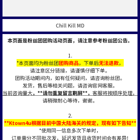
Chill Kill MD
本页面是粉丝团团购活动页面，请注意参考粉丝团公告。
1.
*本页面均为粉丝团
团购商品
，下单后
无法退款
，
请注意区分链接，请谨慎仔细下单。
团购活动期间内，如有任何疑问，请咨询粉丝团。
发货，售后等相关问题，请咨询官网客服。
当前咨询量大
，**请勿重复留言刷屏**，
客服将按顺序处理，
请稍微耐心等待，谢谢。
2.
**Ktown4u根据目前中国大陆海关的规定，现有如下告知**
*使用同一信息多次下单时，
订单需分不同批次发，延迟发货且收货时间会有差异!