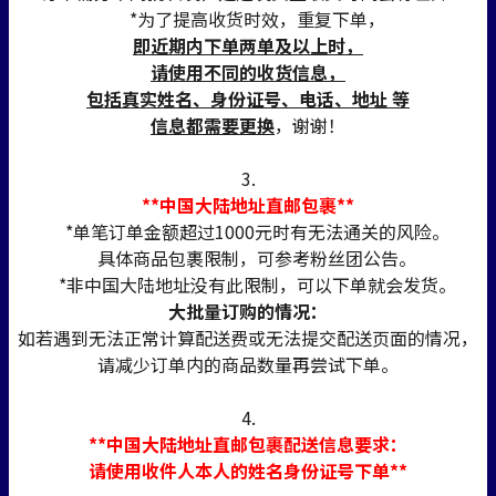
*为了提高收货时效，重复下单，
即近期内下单两单及以上时，
请使用不同的收货信息，
包括真实姓名、身份证号、电话、地址 等
信息都需要更换
，谢谢！
3.
**中国大陆地址直邮包裹**
*单笔订单金额超过1000元时有无法通关的风险。
具体商品包裹限制，可参考粉丝团公告。
*非中国大陆地址没有此限制，可以下单就会发货。
大批量订购的情况：
如若遇到无法正常计算配送费或无法提交配送页面的情况，
请减少订单内的商品数量再尝试下单。
4.
**中国大陆地址直邮包裹配送信息要求：
请使用收件人本人的姓名身份证号下单**