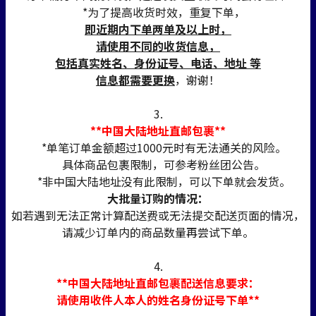
*为了提高收货时效，重复下单，
即近期内下单两单及以上时，
请使用不同的收货信息，
包括真实姓名、身份证号、电话、地址 等
信息都需要更换
，谢谢！
3.
**中国大陆地址直邮包裹**
*单笔订单金额超过1000元时有无法通关的风险。
具体商品包裹限制，可参考粉丝团公告。
*非中国大陆地址没有此限制，可以下单就会发货。
大批量订购的情况：
如若遇到无法正常计算配送费或无法提交配送页面的情况，
请减少订单内的商品数量再尝试下单。
4.
**中国大陆地址直邮包裹配送信息要求：
请使用收件人本人的姓名身份证号下单**