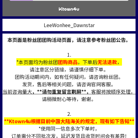
LeeWonhee_Dawnstar
本页面是粉丝团团购活动页面，请注意参考粉丝团公告。
1.
*本页面均为粉丝团
团购商品
，下单后
无法退款
，
请注意区分链接，请谨慎仔细下单。
团购活动期间内，如有任何疑问，请咨询粉丝团。
发货，售后等相关问题，请咨询官网客服。
当前咨询量大
，**请勿重复留言刷屏**，
客服将按顺序处理，
请稍微耐心等待，谢谢。
2.
**Ktown4u根据目前中国大陆海关的规定，现有如下告知**
*使用同一信息多次下单时，
订单需分不同批次发，延迟发货且收货时间会有差异!