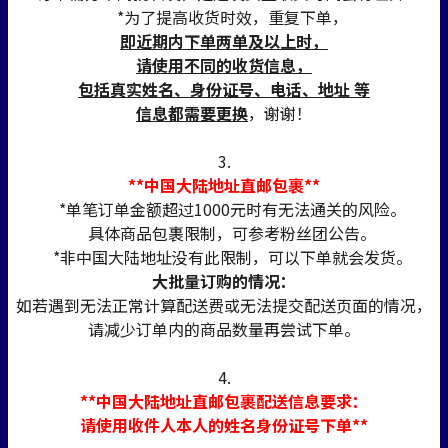
*为了提高收货时效，重复下单，
即近期内下单两单及以上时，
请使用不同的收货信息，
包括真实姓名、身份证号、电话、地址 等
信息都需要更换
，谢谢！
3.
**中国大陆地址直邮包裹**
*单笔订单金额超过1000元时有无法通关的风险。
具体商品包裹限制，可参考粉丝团公告。
*非中国大陆地址没有此限制，可以下单就会发货。
大批量订购的情况：
如若遇到无法正常计算配送费或无法提交配送页面的情况，
请减少订单内的商品数量再尝试下单。
4.
**中国大陆地址直邮包裹配送信息要求：
请使用收件人本人的姓名身份证号下单**