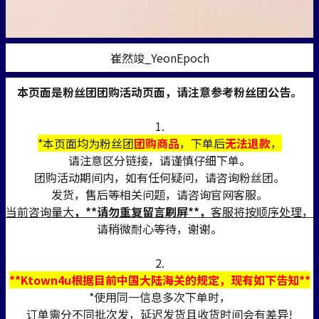
崔然竣_YeonEpoch
本页面是粉丝团团购活动页面，请注意参考粉丝团公告。
1.
*本页面均为粉丝团
团购商品
，下单后
无法退款
，
请注意区分链接，请谨慎仔细下单。
团购活动期间内，如有任何疑问，请咨询粉丝团。
发货，售后等相关问题，请咨询官网客服。
当前咨询量大
，**请勿重复留言刷屏**，
客服将按顺序处理，
请稍微耐心等待，谢谢。
2.
**Ktown4u根据目前中国大陆海关的规定，现有如下告知**
*使用同一信息多次下单时，
订单需分不同批次发，延迟发货且收货时间会有差异!