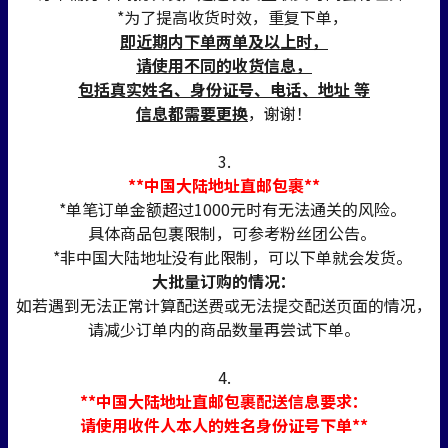
*为了提高收货时效，重复下单，
即近期内下单两单及以上时，
请使用不同的收货信息，
包括真实姓名、身份证号、电话、地址 等
信息都需要更换
，谢谢！
3.
**中国大陆地址直邮包裹**
*单笔订单金额超过1000元时有无法通关的风险。
具体商品包裹限制，可参考粉丝团公告。
*非中国大陆地址没有此限制，可以下单就会发货。
大批量订购的情况：
如若遇到无法正常计算配送费或无法提交配送页面的情况，
请减少订单内的商品数量再尝试下单。
4.
**中国大陆地址直邮包裹配送信息要求：
请使用收件人本人的姓名身份证号下单**