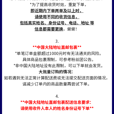
*为了提高收货时效，重复下单，
即近期内下单两单及以上时，
请使用不同的收货信息，
包括真实姓名、身份证号、电话、地址 等
信息都需要更换
，谢谢！
3.
**中国大陆地址直邮包裹**
*单笔订单金额超过1000元时有无法通关的风险。
具体商品包裹限制，可参考粉丝团公告。
*非中国大陆地址没有此限制，可以下单就会发货。
大批量订购的情况：
如若遇到无法正常计算配送费或无法提交配送页面的情况，
请减少订单内的商品数量再尝试下单。
4.
**中国大陆地址直邮包裹配送信息要求：
请使用收件人本人的姓名身份证号下单**