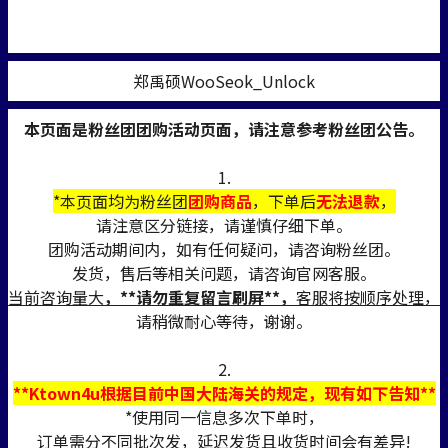
郑禹硕WooSeok_Unlock
本页面是粉丝团团购活动页面，请注意参考粉丝团公告。
1.
*本页面均为粉丝团
团购商品
，下单后
无法退款
，
请注意区分链接，请谨慎仔细下单。
团购活动期间内，如有任何疑问，请咨询粉丝团。
发货，售后等相关问题，请咨询官网客服。
当前咨询量大
，**请勿重复留言刷屏**，
客服将按顺序处理，
请稍微耐心等待，谢谢。
2.
**Ktown4u根据目前中国大陆海关的规定，现有如下告知**
*使用同一信息多次下单时，
订单需分不同批次发，延迟发货且收货时间会有差异!