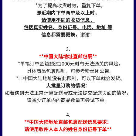
*为了提高收货时效，重复下单，
即近期内下单两单及以上时，
请使用不同的收货信息，
包括真实姓名、身份证号、电话、地址 等
信息都需要更换
，谢谢！
3.
**中国大陆地址直邮包裹**
*单笔订单金额超过1000元时有无法通关的风险。
具体商品包裹限制，可参考粉丝团公告。
*非中国大陆地址没有此限制，可以下单就会发货。
大批量订购的情况：
如若遇到无法正常计算配送费或无法提交配送页面的情况，
请减少订单内的商品数量再尝试下单。
4.
**中国大陆地址直邮包裹配送信息要求：
请使用收件人本人的姓名身份证号下单**