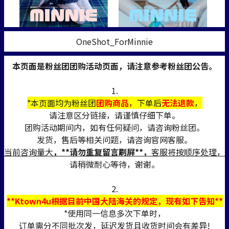
OneShot_ForMinnie
本页面是粉丝团团购活动页面，请注意参考粉丝团公告。
1.
*本页面均为粉丝团
团购商品
，下单后
无法退款
，
请注意区分链接，请谨慎仔细下单。
团购活动期间内，如有任何疑问，请咨询粉丝团。
发货，售后等相关问题，请咨询官网客服。
当前咨询量大
，**请勿重复留言刷屏**，
客服将按顺序处理，
请稍微耐心等待，谢谢。
2.
**Ktown4u根据目前中国大陆海关的规定，现有如下告知**
*使用同一信息多次下单时，
订单需分不同批次发，延迟发货且收货时间会有差异!