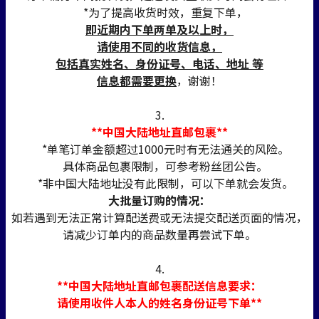
*为了提高收货时效，重复下单，
即近期内下单两单及以上时，
请使用不同的收货信息，
包括真实姓名、身份证号、电话、地址 等
信息都需要更换
，谢谢！
3.
**中国大陆地址直邮包裹**
*单笔订单金额超过1000元时有无法通关的风险。
具体商品包裹限制，可参考粉丝团公告。
*非中国大陆地址没有此限制，可以下单就会发货。
大批量订购的情况：
如若遇到无法正常计算配送费或无法提交配送页面的情况，
请减少订单内的商品数量再尝试下单。
4.
**中国大陆地址直邮包裹配送信息要求：
请使用收件人本人的姓名身份证号下单**