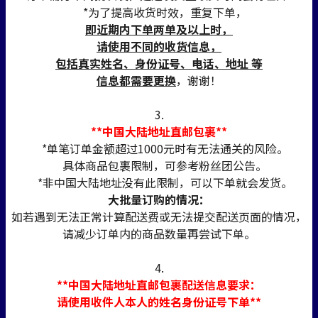
*为了提高收货时效，重复下单，
即近期内下单两单及以上时，
请使用不同的收货信息，
包括真实姓名、身份证号、电话、地址 等
信息都需要更换
，谢谢！
3.
**中国大陆地址直邮包裹**
*单笔订单金额超过1000元时有无法通关的风险。
具体商品包裹限制，可参考粉丝团公告。
*非中国大陆地址没有此限制，可以下单就会发货。
大批量订购的情况：
如若遇到无法正常计算配送费或无法提交配送页面的情况，
请减少订单内的商品数量再尝试下单。
4.
**中国大陆地址直邮包裹配送信息要求：
请使用收件人本人的姓名身份证号下单**