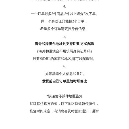
4.
一个订单最多8件商品.8件以上请分2次下单。
同一个身份证只能拍2个订单，
希望多个订单请更换身份信息。
5.
海外和港澳台地址只支持DHL方式配送
（海外和港澳台不用填写身份证号码）
只要有DHL的国家和地区,都可以配送到。
6.
如果填错个人信息和备注,
发货前自己订单里随时可修改
*快递暂停派件地区告知
8/23 接快递方通知，以下地区快递暂停派件，
恢复时间未定，有消息会及时更新通知，谢谢