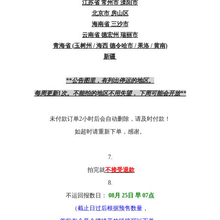
江苏省 常州市 溧阳市
北京市 房山区
海南省 三沙市
云南省 德宏州 瑞丽市
青海省 (玉树州 / 海西 德令哈市 / 果洛 / 黄南)
新疆
**公告图里，有列出停运的地区。
每周更新1次。不能拍的地区不用失望， 下周可能会开放**
未付款订单2小时后会自动删除，请及时付款！
如超时请重新下单，感谢。
7.
拍完就
不接受退款
8.
不运回报数日：
08月 25日 早 07点
（截止日过后根据预售数量，