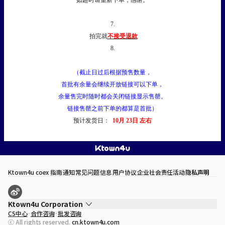
如超时请重新下单，感谢。
7.
拍完就
不接受退款
8.
（截止日过后根据预售数量，
首批有余量会继续开放链接可以下单，
余量售完时随时都会关闭链接显示售罄。
链接售罄之前下单的都算是首批）
预计发货日：
10月 23日 左右
Ktown4u coex 指南
通知
常见问题
信息
用户协议
企业社会责任活动
隐私声明
Ktown4u Corporation
CS中心
合作咨询
批发咨询
代表
宋効珉
ⓒ All rights reserved.
cn.ktown4u.com