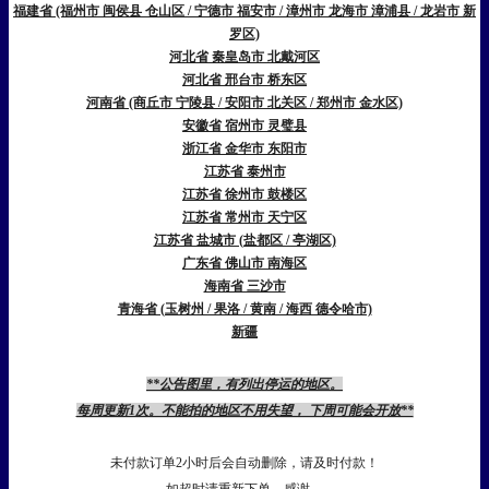
福建省 (福州市 闽侯县 仓山区 / 宁德市 福安市 / 漳州市 龙海市 漳浦县 / 龙岩市 新
罗区)
河北省 秦皇岛市 北戴河区
河北省 邢台市 桥东区
河南省 (商丘市 宁陵县 / 安阳市 北关区 / 郑州市 金水区)
安徽省 宿州市 灵璧县
浙江省 金华市 东阳市
江苏省 泰州市
江苏省 徐州市 鼓楼区
江苏省 常州市 天宁区
江苏省 盐城市 (盐都区 / 亭湖区)
广东省 佛山市 南海区
海南省 三沙市
青海省 (玉树州 / 果洛 / 黄南 / 海西 德令哈市)
新疆
**公告图里，有列出停运的地区。
每周更新1次。不能拍的地区不用失望， 下周可能会开放**
未付款订单2小时后会自动删除，请及时付款！