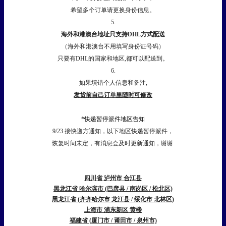
希望多个订单请更换身份信息。
5.
海外和港澳台地址只支持DHL方式配送
（海外和港澳台不用填写身份证号码）
只要有DHL的国家和地区,都可以配送到。
6.
如果填错个人信息和备注,
发货前自己订单里随时可修改
*快递暂停派件地区告知
9/23 接快递方通知，以下地区快递暂停派件，
恢复时间未定，有消息会及时更新通知，谢谢
四川省 泸州市 合江县
黑龙江省 哈尔滨市 (巴彦县 / 南岗区 / 松北区)
黑龙江省 (齐齐哈尔市 龙江县 / 绥化市 北林区)
上海市 浦东新区 黄楼
福建省 (厦门市 / 莆田市 / 泉州市)