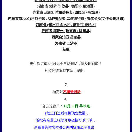
湖南省 长沙市 (天心区 / 长沙县 / 岳麓区)
湖南省 (株洲市 攸县 / 衡阳市 蒸湘区)
内蒙古自治区 呼和浩特市 (回民区 / 新城区)
内蒙古自治区 (阿拉善盟 / 锡林郭勒盟 二连浩特市 / 鄂尔多斯市 伊金霍洛旗)
河南省 (郑州市 金水区 / 商丘市 夏邑县)
云南省 德宏州 (瑞丽市 / 陇川县)
西藏自治区 昌都县
海南省 三沙市
新疆
未付款订单2小时后会自动删除，请及时付款！
如超时请重新下单，感谢。
7.
拍完就
不接受退款
8.
官方报数日：
11月 11日 早07点
（截止日过后根据预售数量，
首批有余量会继续开放链接可以下单，
余量售完时随时都会关闭链接显示售罄。