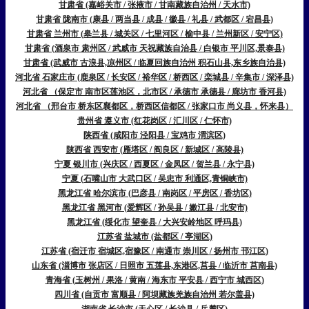
甘肃省 (嘉峪关市 / 张掖市 / 甘南藏族自治州 / 天水市)
甘肃省 陇南市 (康县 / 两当县 / 成县 / 徽县 / 礼县 / 武都区 / 宕昌县)
甘肃省 兰州市 (皋兰县 / 城关区 / 七里河区 / 榆中县 / 兰州新区 / 安宁区)
甘肃省 (酒泉市 肃州区 / 武威市 天祝藏族自治县 / 白银市 平川区,景泰县)
甘肃省 (武威市 古浪县,凉州区 / 临夏回族自治州 积石山县,东乡族自治县)
河北省 石家庄市 (鹿泉区 / 长安区 / 裕华区 / 桥西区 / 栾城县 / 辛集市 / 深泽县)
河北省 （保定市 南市区莲池区，北市区 / 承德市 承德县 / 廊坊市 香河县)
河北省 （邢台市 桥东区襄都区，桥西区信都区 / 张家口市 尚义县，怀来县）
贵州省 遵义市 (红花岗区 / 汇川区 / 仁怀市)
陕西省 (咸阳市 泾阳县 / 宝鸡市 渭滨区)
陕西省 西安市 (雁塔区 / 阎良区 / 新城区 / 高陵县)
宁夏 银川市 (兴庆区 / 西夏区 / 金凤区 / 贺兰县 / 永宁县)
宁夏 (石嘴山市 大武口区 / 吴忠市 利通区,青铜峡市)
黑龙江省 哈尔滨市 (巴彦县 / 南岗区 / 平房区 / 香坊区)
黑龙江省 黑河市 (爱辉区 / 孙吴县 / 嫩江县 / 北安市)
黑龙江省 (绥化市 望奎县 / 大兴安岭地区 呼玛县)
江苏省 盐城市 (盐都区 / 亭湖区)
江苏省 (宿迁市 宿城区,宿豫区 / 南通市 崇川区 / 扬州市 邗江区)
山东省 (淄博市 张店区 / 日照市 五莲县,东港区,莒县 / 临沂市 莒南县)
青海省 (玉树州 / 果洛 / 黄南 / 海东市 平安县 / 西宁市 城西区)
四川省 (自贡市 富顺县 / 阿坝藏族羌族自治州 若尔盖县)