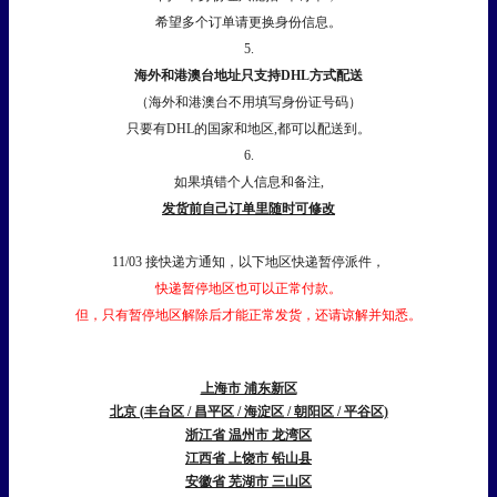
希望多个订单请更换身份信息。
5.
海外和港澳台地址只支持DHL方式配送
（海外和港澳台不用填写身份证号码）
只要有DHL的国家和地区,都可以配送到。
6.
如果填错个人信息和备注,
发货前自己订单里随时可修改
11/03 接快递方通知，以下地区快递暂停派件，
快递暂停地区也可以正常付款。
但，只有暂停地区解除后才能正常发货，还请谅解并知悉。
上海市 浦东新区
北京 (丰台区 / 昌平区 / 海淀区 / 朝阳区 / 平谷区)
浙江省 温州市 龙湾区
江西省 上饶市 铅山县
安徽省 芜湖市 三山区