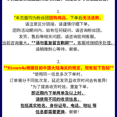
1.
*本页面均为粉丝团
团购商品
，下单后
无法退款
，
请注意区分链接，请谨慎仔细下单。
团购活动期间内，如有任何疑问，请咨询粉丝团。
发货，售后等相关问题，请咨询官网客服。
当前咨询量大
，**请勿重复留言刷屏**，
客服将按顺序处理，
请稍微耐心等待，谢谢。
2.
**Ktown4u根据目前中国大陆海关的规定，现有如下告知**
*使用同一信息多次下单时，
订单需分不同批次发，延迟发货且收货时间会有差异!
*为了提高收货时效，重复下单，
即近期内下单两单及以上时，
请使用不同的收货信息，
包括真实姓名、身份证号、电话、地址 等
信息都需要更换
，谢谢！