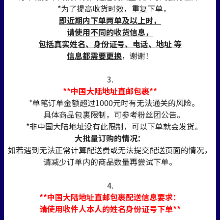
*为了提高收货时效，重复下单，
即近期内下单两单及以上时，
请使用不同的收货信息，
包括真实姓名、身份证号、电话、地址 等
信息都需要更换
，谢谢！
3.
**中国大陆地址直邮包裹**
*单笔订单金额超过1000元时有无法通关的风险。
具体商品包裹限制，可参考粉丝团公告。
*非中国大陆地址没有此限制，可以下单就会发货。
大批量订购的情况：
如若遇到无法正常计算配送费或无法提交配送页面的情况，
请减少订单内的商品数量再尝试下单。
4.
**中国大陆地址直邮包裹配送信息要求：
请使用收件人本人的姓名身份证号下单**