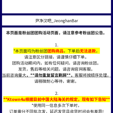
尹净汉吧_JeonghanBar
本页面是粉丝团团购活动页面，请注意参考粉丝团公告。
1.
*本页面均为粉丝团
团购商品
，下单后
无法退款
，
请注意区分链接，请谨慎仔细下单。
团购活动期间内，如有任何疑问，请咨询粉丝团。
发货，售后等相关问题，请咨询官网客服。
当前咨询量大
，**请勿重复留言刷屏**，
客服将按顺序处理，
请稍微耐心等待，谢谢。
2.
**Ktown4u根据目前中国大陆海关的规定，现有如下告知**
*使用同一信息多次下单时，
订单需分不同批次发，延迟发货且收货时间会有差异!