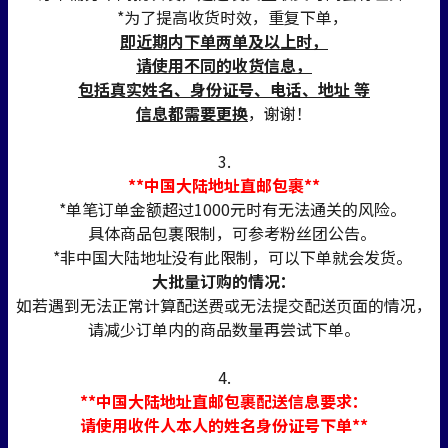
*为了提高收货时效，重复下单，
即近期内下单两单及以上时，
请使用不同的收货信息，
包括真实姓名、身份证号、电话、地址 等
信息都需要更换
，谢谢！
3.
**中国大陆地址直邮包裹**
*单笔订单金额超过1000元时有无法通关的风险。
具体商品包裹限制，可参考粉丝团公告。
*非中国大陆地址没有此限制，可以下单就会发货。
大批量订购的情况：
如若遇到无法正常计算配送费或无法提交配送页面的情况，
请减少订单内的商品数量再尝试下单。
4.
**中国大陆地址直邮包裹配送信息要求：
请使用收件人本人的姓名身份证号下单**