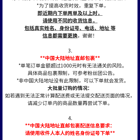
*为了提高收货时效，重复下单，
即近期内下单两单及以上时，
请使用不同的收货信息，
包括真实姓名、身份证号、电话、地址 等
信息都需要更换
，谢谢！
3.
**中国大陆地址直邮包裹**
*单笔订单金额超过1000元时有无法通关的风险。
具体商品包裹限制，可参考粉丝团公告。
*非中国大陆地址没有此限制，可以下单就会发货。
大批量订购的情况：
如若遇到无法正常计算配送费或无法提交配送页面的情况，
请减少订单内的商品数量再尝试下单。
4.
**中国大陆地址直邮包裹配送信息要求：
请使用收件人本人的姓名身份证号下单**