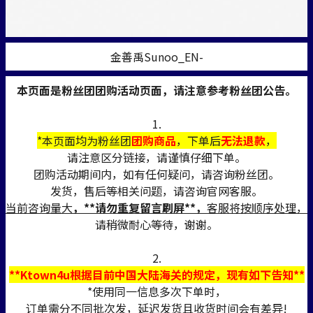
金善禹Sunoo_EN-
本页面是粉丝团团购活动页面，请注意参考粉丝团公告。
1.
*本页面均为粉丝团
团购商品
，下单后
无法退款
，
请注意区分链接，请谨慎仔细下单。
团购活动期间内，如有任何疑问，请咨询粉丝团。
发货，售后等相关问题，请咨询官网客服。
当前咨询量大
，**请勿重复留言刷屏**，
客服将按顺序处理，
请稍微耐心等待，谢谢。
2.
**Ktown4u根据目前中国大陆海关的规定，现有如下告知**
*使用同一信息多次下单时，
订单需分不同批次发，延迟发货且收货时间会有差异!