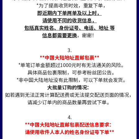
*为了提高收货时效，重复下单，
即近期内下单两单及以上时，
请使用不同的收货信息，
包括真实姓名、身份证号、电话、地址 等
信息都需要更换
，谢谢！
3.
**中国大陆地址直邮包裹**
*单笔订单金额超过1000元时有无法通关的风险。
具体商品包裹限制，可参考粉丝团公告。
*非中国大陆地址没有此限制，可以下单就会发货。
大批量订购的情况：
如若遇到无法正常计算配送费或无法提交配送页面的情况，
请减少订单内的商品数量再尝试下单。
4.
**中国大陆地址直邮包裹配送信息要求：
请使用收件人本人的姓名身份证号下单**