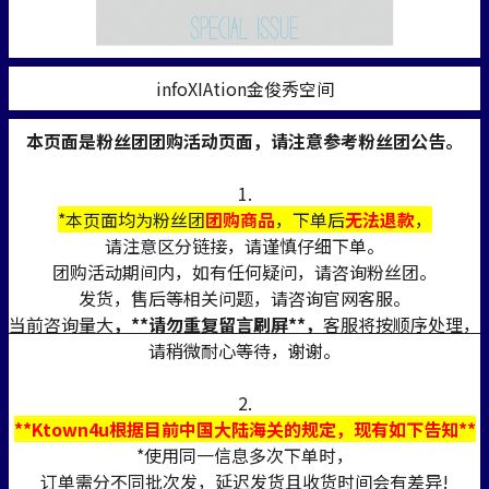
infoXIAtion金俊秀空间
本页面是粉丝团团购活动页面，请注意参考粉丝团公告。
1.
*本页面均为粉丝团
团购商品
，下单后
无法退款
，
请注意区分链接，请谨慎仔细下单。
团购活动期间内，如有任何疑问，请咨询粉丝团。
发货，售后等相关问题，请咨询官网客服。
当前咨询量大
，**请勿重复留言刷屏**，
客服将按顺序处理，
请稍微耐心等待，谢谢。
2.
**Ktown4u根据目前中国大陆海关的规定，现有如下告知**
*使用同一信息多次下单时，
订单需分不同批次发，延迟发货且收货时间会有差异!