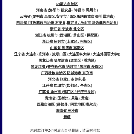
内蒙古自治区
河南省 (洛阳市 新安县 / 许昌市 禹州市)
云南省 (昆明市 呈贡区,安宁市 / 西双版纳傣族自治州 景洪市)
四川省 (甘孜藏族自治州 石渠县,康定县 / 乐山市 马边彝族自治县)
浙江省 宁波市 北仑区
浙江省 杭州市 (西湖区 / 萧山区 / 拱墅区)
浙江省 绍兴市 (上虞区 / 柯桥区)
山东省 淄博市 高新区
辽宁省 大连市 (庄河市 / 旅顺口区 (大连医科大学 / 大连外国语大学))
黑龙江省 哈尔滨市 (道里区 / 香坊区)
黑龙江省 (齐齐哈尔市 讷河市 / 黑河市 爱辉区)
广西壮族自治区 防城港市 东兴市
河北省 张家口市 崇礼县
江苏省 盐城市 (盐都区 / 亭湖区)
江苏省 扬州市 (邗江区 / 经济开发区)
青海省 (玉树州 / 果洛 / 黄南)
西藏自治区 (昌都县 / 阿里地区 噶尔县)
海南省 三沙市
新疆
未付款订单2小时后会自动删除，请及时付款！