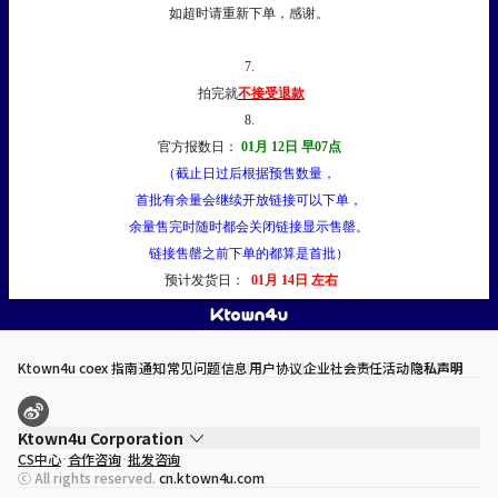
如超时请重新下单，感谢。
7.
拍完就
不接受退款
8.
官方报数日：
01月 12日 早07点
（截止日过后根据预售数量，
首批有余量会继续开放链接可以下单，
余量售完时随时都会关闭链接显示售罄。
链接售罄之前下单的都算是首批）
预计发货日：
01月 14日 左右
Ktown4u coex 指南
通知
常见问题
信息
用户协议
企业社会责任活动
隐私声明
Ktown4u Corporation
CS中心
合作咨询
批发咨询
代表
宋効珉
ⓒ All rights reserved.
cn.ktown4u.com
营业执照
120-87-71116