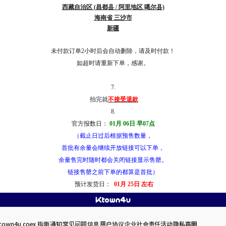
西藏自治区 (昌都县 / 阿里地区 噶尔县)
海南省 三沙市
新疆
未付款订单2小时后会自动删除，请及时付款！
如超时请重新下单，感谢。
7.
拍完就
不接受退款
8.
官方报数日：
01月 06日 早07点
（截止日过后根据预售数量，
首批有余量会继续开放链接可以下单，
余量售完时随时都会关闭链接显示售罄。
链接售罄之前下单的都算是首批）
预计发货日：
01月 25日 左右
town4u coex 指南
通知
常见问题
信息
用户协议
企业社会责任活动
隐私声明