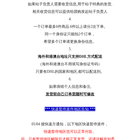
如果站子负责人需要收货信息,用于站子特典的发货,
相关收货信息可以提供给团购发起站子负责人
4.
一个订单最多6件商品.6件以上请分2次下单。
同一个身份证只能拍2个订单，
希望多个订单请更换身份信息。
5.
海外和港澳台地址只支持DHL方式配送
（海外和港澳台不用填写身份证号码）
只要有DHL的国家和地区,都可以配送到。
6.
如果填错个人信息和备注,
发货前自己订单里随时可修改
*** 快递暂停派件地区告知 ***
01/04 接快递方通知，以下地区快递暂停派件，
快递暂停地区也可以正常付款。
但，只有暂停地区解除后才能正常发货，还请谅解并知悉。