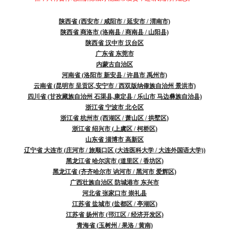
陕西省 (西安市 / 咸阳市 / 延安市 / 渭南市)
陕西省 商洛市 (洛南县 / 商南县 / 山阳县)
陕西省 汉中市 汉台区
广东省 东莞市
内蒙古自治区
河南省 (洛阳市 新安县 / 许昌市 禹州市)
云南省 (昆明市 呈贡区,安宁市 / 西双版纳傣族自治州 景洪市)
四川省 (甘孜藏族自治州 石渠县,康定县 / 乐山市 马边彝族自治县)
浙江省 宁波市 北仑区
浙江省 杭州市 (西湖区 / 萧山区 / 拱墅区)
浙江省 绍兴市 (上虞区 / 柯桥区)
山东省 淄博市 高新区
辽宁省 大连市 (庄河市 / 旅顺口区 (大连医科大学 / 大连外国语大学))
黑龙江省 哈尔滨市 (道里区 / 香坊区)
黑龙江省 (齐齐哈尔市 讷河市 / 黑河市 爱辉区)
广西壮族自治区 防城港市 东兴市
河北省 张家口市 崇礼县
江苏省 盐城市 (盐都区 / 亭湖区)
江苏省 扬州市 (邗江区 / 经济开发区)
青海省 (玉树州 / 果洛 / 黄南)