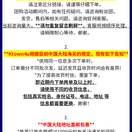
请注意区分链接，请谨慎仔细下单。
团购活动期间内，如有任何疑问，请咨询粉丝团。
发货，售后等相关问题，请咨询官网客服。
当前咨询量大
，**请勿重复留言刷屏**，
客服将按顺序处理，
请稍微耐心等待，谢谢。
2.
**Ktown4u根据目前中国大陆海关的规定，现有如下告知**
*使用同一信息多次下单时，
订单需分不同批次发，延迟发货且收货时间会有差异!
*为了提高收货时效，重复下单，
即近期内下单两单及以上时，
请使用不同的收货信息，
包括真实姓名、身份证号、电话、地址 等
信息都需要更换
，谢谢！
3.
**中国大陆地址直邮包裹**
*单笔订单金额超过1000元时有无法通关的风险。