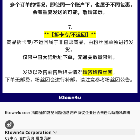
多个订单的情况，即使同一个账户下，也属于不同包裹，
会有重复发送的可能，敬请知悉。
7.
**【拆卡专/不运回】**
商品拆卡专/不运回属于非直邮商品，由粉丝团单独进行发
货，
仅限中国大陆地址下单，无通关数量限制。
发货以及售前售后相关情况
请咨询粉丝团
。
下单无邮费，粉丝团会进行补邮，请注意参考粉丝团公告。
Ktown4u coex 指南
通知
常见问题
信息
用户协议
企业社会责任活动
隐私声明
Ktown4u Corporation
CS中心
合作咨询
批发咨询