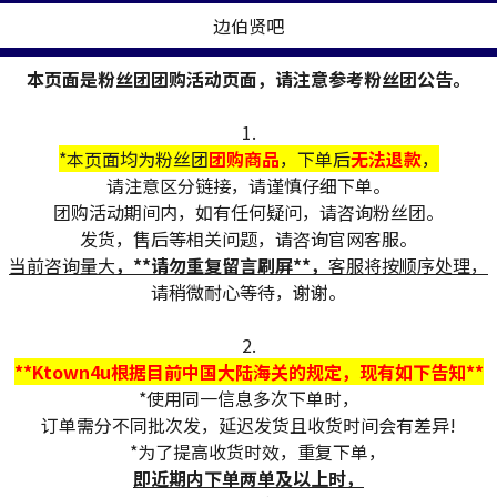
边伯贤吧
本页面是粉丝团团购活动页面，请注意参考粉丝团公告。
1.
*本页面均为粉丝团
团购商品
，下单后
无法退款
，
请注意区分链接，请谨慎仔细下单。
团购活动期间内，如有任何疑问，请咨询粉丝团。
发货，售后等相关问题，请咨询官网客服。
当前咨询量大
，**请勿重复留言刷屏**，
客服将按顺序处理，
请稍微耐心等待，谢谢。
2.
**Ktown4u根据目前中国大陆海关的规定，现有如下告知**
*使用同一信息多次下单时，
订单需分不同批次发，延迟发货且收货时间会有差异!
*为了提高收货时效，重复下单，
即近期内下单两单及以上时，