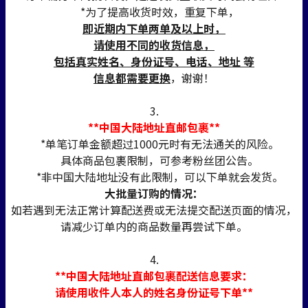
*为了提高收货时效，重复下单，
即近期内下单两单及以上时，
请使用不同的收货信息，
包括真实姓名、身份证号、电话、地址 等
信息都需要更换
，谢谢！
3.
**中国大陆地址直邮包裹**
*单笔订单金额超过1000元时有无法通关的风险。
具体商品包裹限制，可参考粉丝团公告。
*非中国大陆地址没有此限制，可以下单就会发货。
大批量订购的情况：
如若遇到无法正常计算配送费或无法提交配送页面的情况，
请减少订单内的商品数量再尝试下单。
4.
**中国大陆地址直邮包裹配送信息要求：
请使用收件人本人的姓名身份证号下单**