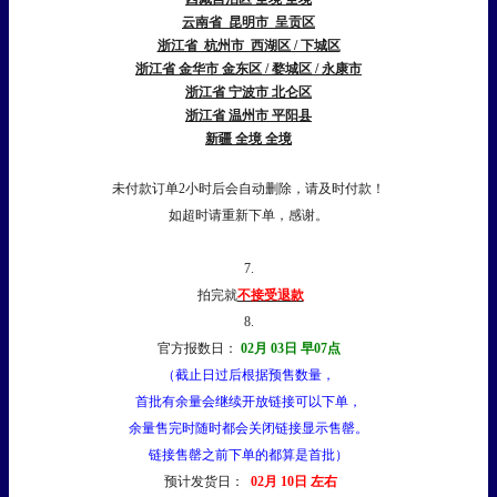
云南省 昆明市 呈贡区
浙江省 杭州市 西湖区 / 下城区
浙江省 金华市 金东区 / 婺城区 / 永康市
浙江省 宁波市 北仑区
浙江省 温州市 平阳县
新疆 全境 全境
未付款订单2小时后会自动删除，请及时付款！
如超时请重新下单，感谢。
7.
拍完就
不接受退款
8.
官方报数日：
02月 03日 早07点
（截止日过后根据预售数量，
首批有余量会继续开放链接可以下单，
余量售完时随时都会关闭链接显示售罄。
链接售罄之前下单的都算是首批）
预计发货日：
02月 10日 左右