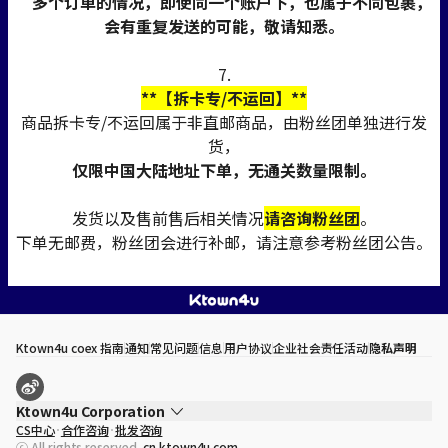
多个订单的情况，即使同一个账户下，也属于不同包裹，
会有重复发送的可能，敬请知悉。
7.
**【拆卡专/不运回】**
商品拆卡专/不运回属于非直邮商品，由粉丝团单独进行发
货，
仅限中国大陆地址下单，无通关数量限制。
发货以及售前售后相关情况
请咨询粉丝团
。
下单无邮费，粉丝团会进行补邮，请注意参考粉丝团公告。
Ktown4u coex 指南
通知
常见问题
信息
用户协议
企业社会责任活动
隐私声明
Ktown4u Corporation
CS中心
合作咨询
批发咨询
代表
宋効珉
ⓒ All rights reserved.
cn.ktown4u.com