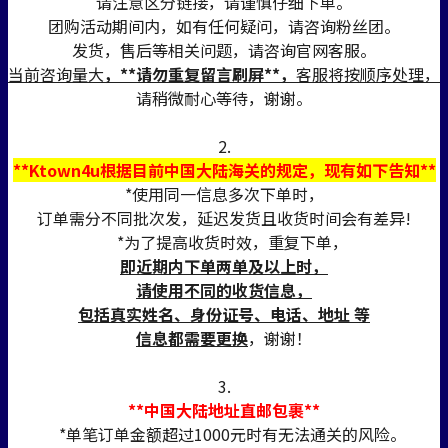
请注意区分链接，请谨慎仔细下单。
团购活动期间内，如有任何疑问，请咨询粉丝团。
发货，售后等相关问题，请咨询官网客服。
当前咨询量大
，**请勿重复留言刷屏**，
客服将按顺序处理，
请稍微耐心等待，谢谢。
2.
**Ktown4u根据目前中国大陆海关的规定，现有如下告知**
*使用同一信息多次下单时，
订单需分不同批次发，延迟发货且收货时间会有差异!
*为了提高收货时效，重复下单，
即近期内下单两单及以上时，
请使用不同的收货信息，
包括真实姓名、身份证号、电话、地址 等
信息都需要更换
，谢谢！
3.
**中国大陆地址直邮包裹**
*单笔订单金额超过1000元时有无法通关的风险。